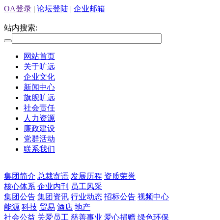
OA登录
|
论坛登陆
|
企业邮箱
站内搜索:
网站首页
关于旷远
企业文化
新闻中心
旗舰旷远
社会责任
人力资源
廉政建设
党群活动
联系我们
集团简介
总裁寄语
发展历程
资质荣誉
核心体系
企业内刊
员工风采
集团公告
集团资讯
行业动态
招标公告
视频中心
能源
科技
贸易
酒店
地产
社会公益
关爱员工
慈善事业
爱心捐赠
绿色环保