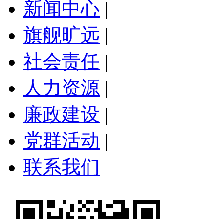
新闻中心
|
旗舰旷远
|
社会责任
|
人力资源
|
廉政建设
|
党群活动
|
联系我们