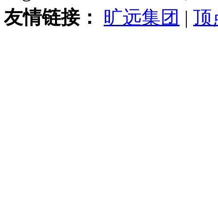
友情链接：
旷远集团
|
顶