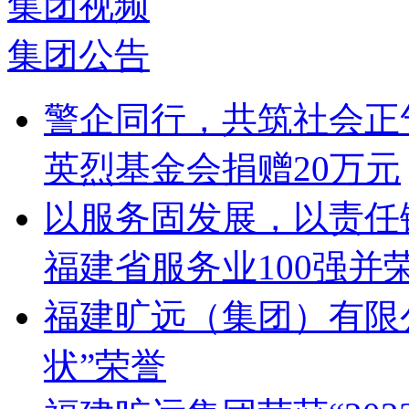
集团视频
集团公告
警企同行，共筑社会正
英烈基金会捐赠20万元
以服务固发展，以责任铸
福建省服务业100强并
福建旷远（集团）有限
状”荣誉