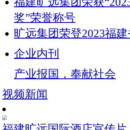
福建旷远集团荣获“20
奖”荣誉称号
旷远集团荣登2023福
企业内刊
产业报国，奉献社会
视频新闻
福建旷远国际酒店宣传片