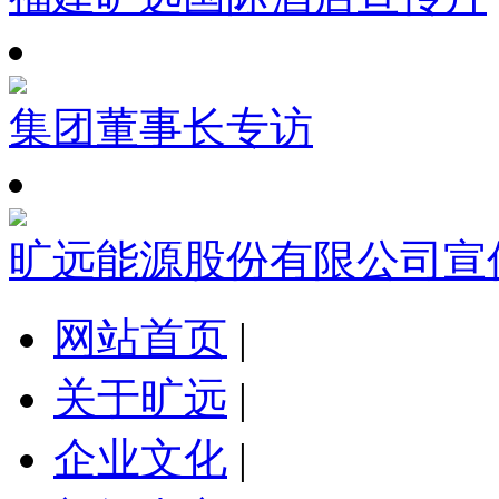
集团董事长专访
旷远能源股份有限公司宣
网站首页
|
关于旷远
|
企业文化
|