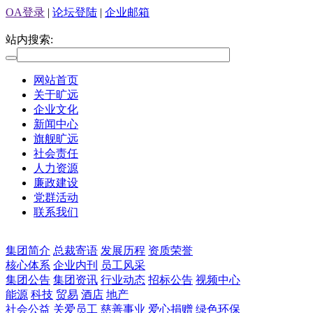
OA登录
|
论坛登陆
|
企业邮箱
站内搜索:
网站首页
关于旷远
企业文化
新闻中心
旗舰旷远
社会责任
人力资源
廉政建设
党群活动
联系我们
集团简介
总裁寄语
发展历程
资质荣誉
核心体系
企业内刊
员工风采
集团公告
集团资讯
行业动态
招标公告
视频中心
能源
科技
贸易
酒店
地产
社会公益
关爱员工
慈善事业
爱心捐赠
绿色环保