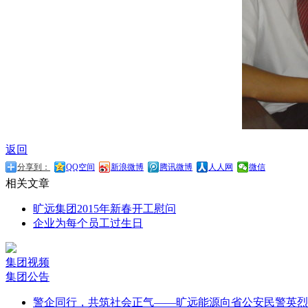
返回
分享到：
QQ空间
新浪微博
腾讯微博
人人网
微信
相关文章
旷远集团2015年新春开工慰问
企业为每个员工过生日
集团视频
集团公告
警企同行，共筑社会正气——旷远能源向省公安民警英烈