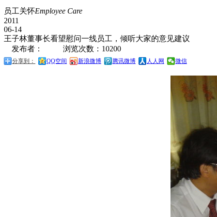
员工关怀
Employee Care
2011
06-14
王子林董事长看望慰问一线员工，倾听大家的意见建议
发布者：
浏览次数：10200
分享到：
QQ空间
新浪微博
腾讯微博
人人网
微信