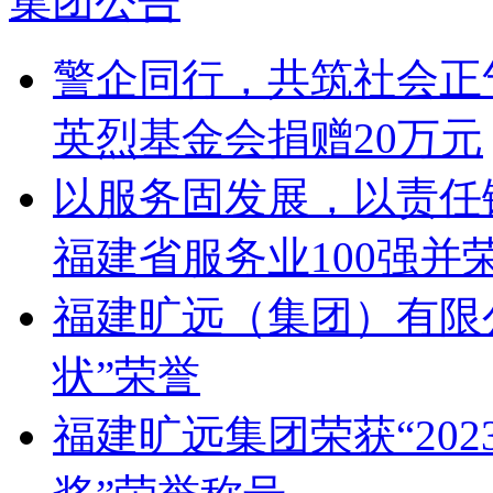
集团公告
警企同行，共筑社会正
英烈基金会捐赠20万元
以服务固发展，以责任铸
福建省服务业100强并
福建旷远（集团）有限
状”荣誉
福建旷远集团荣获“20