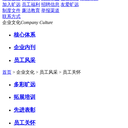
加入旷远
员工福利
招聘信息
友爱旷远
制度文件
廉洁教育
举报渠道
联系方式
企业文化
Company Culture
核心体系
企业内刊
员工风采
首页
> 企业文化 > 员工风采 >
员工关怀
多彩旷远
拓展培训
先进表彰
员工关怀